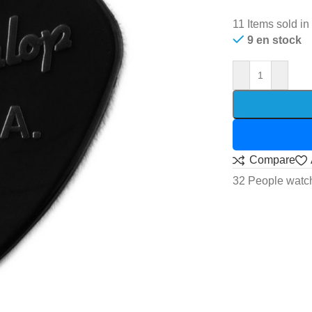
11
Items sold in
9 en stock
Compare
32
People watch