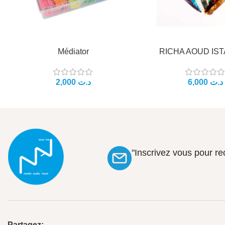
Médiator
RICHA AOUD IS
د.ت
د.ت
"Inscrivez vous pour r
Partagez: