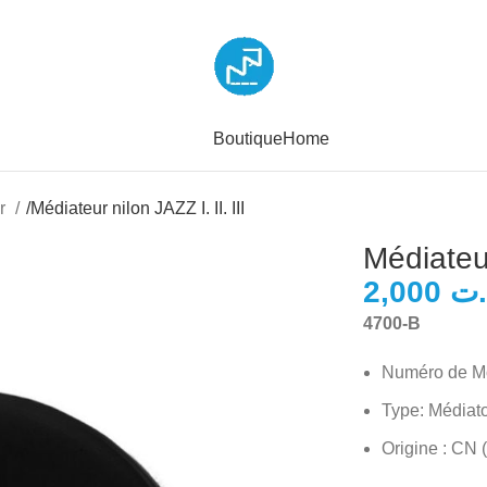
Boutique
Home
or
/
Médiateur nilon JAZZ I. II. III
Médiateur
.ت
4700-B
Numéro de Mo
Type: Médiat
Origine : CN 