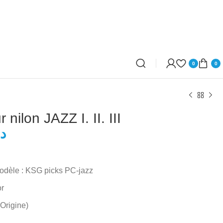
0
0
 nilon JAZZ I. II. III
د
د.ت
dèle : KSG picks PC-jazz
د.ت
or
(Origine)