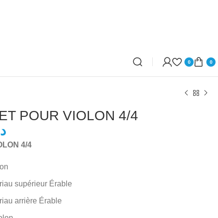
0
0
ET POUR VIOLON 4/4
د
د.ت
LON 4/4
د.ت
lon
iau supérieur Érable
iau arrière Érable
olon